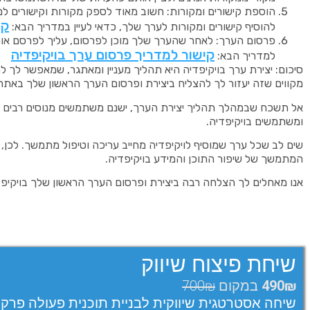
הוספת קישורים ומקורות: חשוב מאוד לספק מקורות וקישורים למ
קי
להוסיף קישורים ומקורות לערך שלך, כדאי לעיין במדריך הבא:
פרסום הערך: לאחר שהערך שלך מוכן לפרסום, עליך לפרסם אותו 
קישור למדריך פרסום ערך בויקיפדיה
למדריך הבא:
סיכום: יצירת ערך בויקיפדיה היא תהליך מעניין ומאתגר, שמאפשר לך לת
מקווים שזה יעזור לך להצליח ביצירת ופרסום הערך הראשון שלך באתר
אל תשכח שבמהלך תהליך יצירת הערך, ישנם משתמשים מנוסים רבים בוי
ומשתמשים בויקיפדיה.
שים לב שכל ערך שמוסיף לויקיפדיה מחייב עריכה וטיפול מתמשך. לכן, 
המתמשך של שיפור התוכן והמידע בויקיפדיה.
אנו מאחלים לך הצלחה רבה ביצירת ופרסום הערך הראשון שלך בויקיפד
שיחת פיצוח שיווק
490₪
במקום
700₪
שיחה אסטרטגית שיווקית לבניית תוכנית פעולה פרק