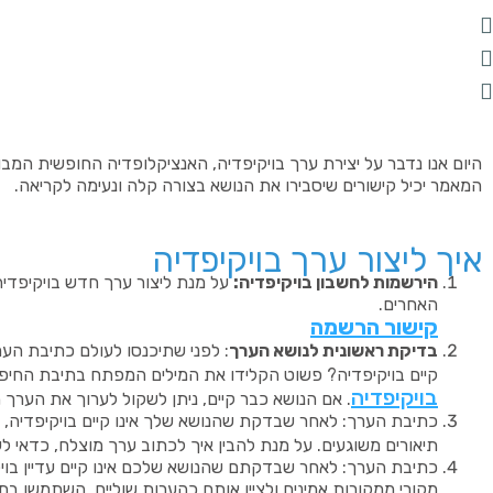
היום אנו נדבר על יצירת ערך בויקיפדיה, האנציקלופדיה החופשית המב
המאמר יכיל קישורים שיסבירו את הנושא בצורה קלה ונעימה לקריאה.
איך ליצור ערך בויקיפדיה
הירשמות לחשבון בויקיפדיה:
על מנת ליצור ערך חדש בויקיפד
האחרים.
קישור הרשמה
בדיקת ראשונית לנושא הערך
: לפני שתיכנסו לעולם כתיבת הער
קיים בויקיפדיה? פשוט הקלידו את המילים המפתח בתיבת החיפ
בויקיפדיה
. אם הנושא כבר קיים, ניתן לשקול לערוך את הערך 
כתיבת הערך: לאחר שבדקת שהנושא שלך אינו קיים בויקיפדיה, ת
תיאורים משוגעים. על מנת להבין איך לכתוב ערך מוצלח, כדאי לע
כתיבת הערך: לאחר שבדקתם שהנושא שלכם אינו קיים עדיין בויקי
מקורי ממקורות אמינים ולציין אותם כהערות שוליים. השתמשו בת