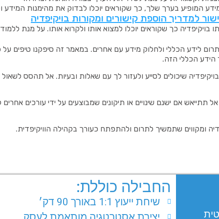
ידע המופיע בערך שלך, כך שקוראים יוכלו לבדוק את מהימנות המידע ול
שור למדריך הוספת קישורים ומקורות בויקיפדיה
בויקיפדיה כך שקוראים יוכלו למצוא אותו ולקרוא אותו. על מנת ללמוד
רום לידע הכללי ולחלוק מידע עם אחרים. במאמר זה סיפקנו טיפים על כי
 הידע הכללי הזה.
קיפדיה שיכולים לסייע ולעזור לך עם שאלות ובעיות. אל תהסס לשאול
אל תתייאש אם ישנם שינויים או תיקונים שמבוצעים על ידי עורכים אחרי
יה ומקווים שתמשיך לתרום ולהתפתח כעורך בקהילה הוויקיפדית.
החבילה כוללת:
שיחת ייעוץ 1:1 באורך 90 דק׳
טית
יצירת אסטרטגיה מותאמת לעסק