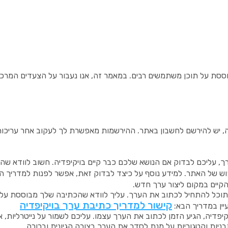
וססת על תוכן משתמשים רבים. במאמר זה, אנו נעבור על הצעדים המרכזיי
יה, יש להירשם לחשבון באתר. ההירשמות מאפשרת לך לעקוב אחר ערי
ך, עליכם לבדוק אם הנושא שלכם כבר קיים בויקיפדיה. חשוב לוודא שהנו
וש של האתר. למידע נוסף על כיצד לבדוק זאת, אפשר לפנות למדריך ה
הקיים במקום ליצור ערך חדש.
וכל להתחיל לכתוב את הערך. עליך לוודא שהכתיבה שלך מבוססת על מיד
קישור למדריך כתיבת ערך בויקיפדיה
יין במדריך הבא:
פדיה, הגיע הזמן לכתוב את הערך עצמו. עליכם לשמור על נייטרליות, א
בניות וקטגוריות על מנת לסדר את הערך בצורה הגיונית וברורה.