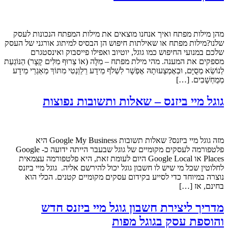
מהן מילות מפתח ואיך אנחנו מוצאים את מילות המפתח הנכונות לעסק
שלנו?מילות מפתח או שאילתות חיפוש הן הבסיס למיתוג אורגני של העסק
שלכם במנועי החיפוש כמו גוגל, יוטיוב ואפילו פייסבוק ואינסטגרם
מספקים את המענה. מהי מילת מפתח – מִלָּה (אוֹ צֵרוּף מִלִּים קָצָר) הַנּוֹגַעַת
לְנוֹשֵׂא מְסֻיָּם, וּבְאֶמְצָעוּתָהּ אֶפְשָׁר לִשְׁלֹף מֵידָע רֵלֵוַנְטִי מִתּוֹךְ מַאַגְרֵי מֵידָע
מְמֻחְשָׁבִים. […]
גוגל מיי ביזנס – שאלות ותשובות נפוצות
מזה גוגל מיי ביזנס? שאלות תשובות Google My Business היא
פלטפורמה לעסקים מקומיים של גוגל שבעבר הייתה ידועה כ- Google
Places או Google Local היום לעומת זאת, היא פלטפורמה עצמאית
לחלוטין שכל מי שיש לו חשבון גוגל יכול להירשם אליה. גוגל מיי ביזנס
נוצרה במיוחד כדי לסייע בקידום עסקים מקומיים קטנים. הכלי הוא
בחינם, אז […]
מדריך ליצירת חשבון גוגל מיי ביזנס חדש
והוספת עסק בגוגל מפות