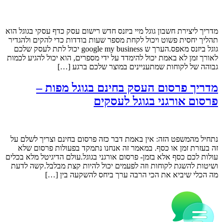
מדריך ליצירת חשבון גוגל מיי ביזנס חדש רישום עסק כדף עסקי בגוגל הוא
תהליך יחסית פשוט ויכול לקחת מספר שעות בודדות כדי להקים ולהגדיר
גוגל ביזנס מאפס.הערך ש google my business יכול לתת לעסק שלכם
לאורך זמן לא באמת יכול להימדד על ידי מספרים, הוא יכול להגיע לכמות
גבוהה של לקוחות שמתעניינים במוצר שלכם ברגע […]
מדריך פרסום העסק בחינם בגוגל מפות –
פרסום אורגני בגוגל לעסקים
נתחיל מהמשפט הזה: אין באמת דבר כזה פרסום בחינם וצריך לשלם על
זה בעזרת זמן או כסף. במאמר זה אנחנו נתמקד בפעולות פרסום שלא
עולות לכם כסף אלא בזמן- פרסום אורגני בגוגל.עולם הדיגיטל מלא בכלים
ושיטות להשגת לקוחות וזה לפעמים יכול להיות קצת מבלבל.קשה לדעת
מה הכלי שיביא את הכי הרבה ערך ביחס להשקעה בין […]